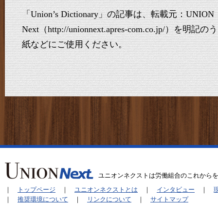
「Union’s Dictionary」の記事は、転載元：UNION
Next（http://unionnext.apres-com.co.j
紙などにご使用ください。
ユニオンネクストは労働組合のこれから
｜
トップページ
｜
ユニオンネクストとは
｜
インタビュー
｜
｜
推奨環境について
｜
リンクについて
｜
サイトマップ