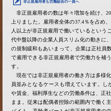
非正規雇用者も労働組合の一員へ
非正規雇用者の数は年々増加を続け、2014
上りました。雇用者全体の37.4％を占め
人以上が非正規雇用で働いているというこ
代中盤以降の企業人員スリム化の動きに、
の規制緩和もあいまって、企業は正社員
で雇用できる非正規雇用者で労働力を補
す。
現在では非正規雇用者の働き方は多様化
員並みとなるケースも増えています。し
や賃金、福利厚生などの労働条件は、正
まま。従来は配偶者控除の範囲内で働く