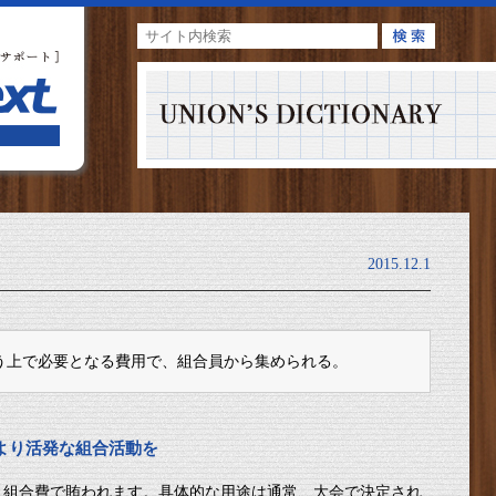
2015.12.1
う上で必要となる費用で、組合員から集められる。
より活発な組合活動を
組合費で賄われます。具体的な用途は通常、大会で決定され