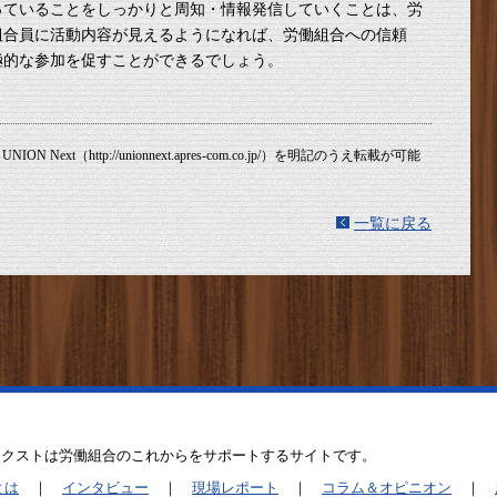
っていることをしっかりと周知・情報発信していくことは、労
組合員に活動内容が見えるようになれば、労働組合への信頼
極的な参加を促すことができるでしょう。
ION Next（http://unionnext.apres-com.co.jp/）を明記のうえ転載が可能
一覧に戻る
ネクストは労働組合のこれからをサポートするサイトです。
とは
｜
インタビュー
｜
現場レポート
｜
コラム＆オピニオン
｜